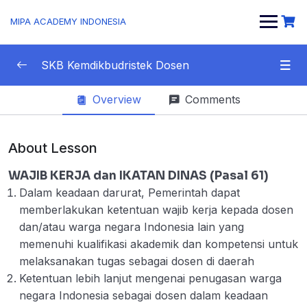
MIPA ACADEMY INDONESIA
SKB Kemdikbudristek Dosen
Overview
Comments
Materi SKB CBT
0/1
Tentang Profesi Dosen
0/13
About Lesson
Apa itu Dosen
00:00
WAJIB KERJA dan IKATAN DINAS (Pasal 61)
Dalam keadaan darurat, Pemerintah dapat
Kualifikasi, Kompetensi, Sertifikasi, dan
00:00
memberlakukan ketentuan wajib kerja kepada dosen
Jabatan Akademik Dosen
dan/atau warga negara Indonesia lain yang
Syarat Sertifikasi pendidik untuk Dosen
00:00
memenuhi kualifikasi akademik dan kompetensi untuk
melaksanakan tugas sebagai dosen di daerah
Status dan jenjang akademik dosen
00:00
Ketentuan lebih lanjut mengenai penugasan warga
negara Indonesia sebagai dosen dalam keadaan
Hak Dosen dalam Melaksanakan Tugas
00:00