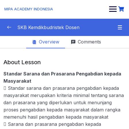
MIPA ACADEMY INDONESIA
SKB Kemdikbudristek Dosen
Overview
Comments
Materi SKB CBT
0/1
Tentang Profesi Dosen
0/13
About Lesson
Etika Dosen dalam Pengajaran, Penelitian, dan
0/5
Standar Sarana dan Prasarana Pengabdian kepada
Pengabdian Kepada Masyarakat
Masyarakat
 Standar sarana dan prasarana pengabdian kepada
Jabatan Fungsional Akademik Dosen
0/8
masyarakat merupakan kriteria minimal tentang sarana
dan prasarana yang diperlukan untuk menunjang
Standar Nasional Pendidikan tinggi
0/1
proses pengabdian kepada masyarakat dalam rangka
Standar Nasional Pendidikan
memenuhi hasil pengabdian kepada masyarakat
0/8
 Sarana dan prasarana pengabdian kepada