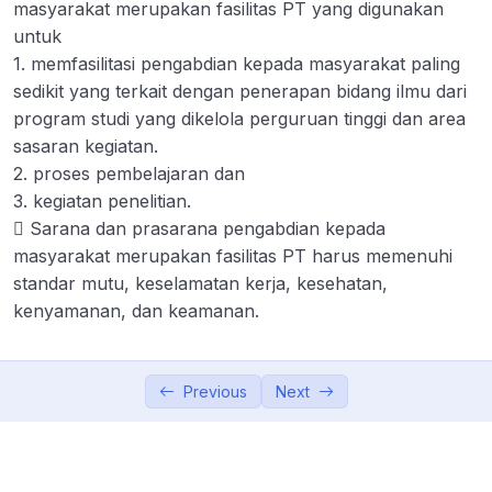
Standar Nasional Penelitian
0/8
masyarakat merupakan fasilitas PT yang digunakan
untuk
Standar Nasional Pengabdian pada
1. memfasilitasi pengabdian kepada masyarakat paling
0/8
Masyarakat
sedikit yang terkait dengan penerapan bidang ilmu dari
program studi yang dikelola perguruan tinggi dan area
Standar Hasil Pengabdian Kepada
00:00
sasaran kegiatan.
Masyarakat
2. proses pembelajaran dan
3. kegiatan penelitian.
Standar isi Pengabdian Kepada
00:00
 Sarana dan prasarana pengabdian kepada
Masyarakat
masyarakat merupakan fasilitas PT harus memenuhi
Standar Proses Pengabdian kepada
00:00
standar mutu, keselamatan kerja, kesehatan,
Masyarakat
kenyamanan, dan keamanan.
Standar Penilaian Pengabdian kepada
00:00
Masyarakat
Previous
Next
Standar Pelaksana Pengabdian kepada
00:00
Masyarakat
Standar Sarana dan Prasarana
00:00