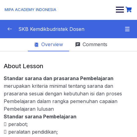
MIPA ACADEMY INDONESIA
SKB Kemdikbudristek Dosen
Overview
Comments
Materi SKB CBT
0/1
Tentang Profesi Dosen
0/13
About Lesson
Etika Dosen dalam Pengajaran, Penelitian, dan
0/5
Standar sarana dan prasarana Pembelajaran
Pengabdian Kepada Masyarakat
merupakan kriteria minimal tentang sarana dan
prasarana sesuai dengan kebutuhan isi dan proses
Jabatan Fungsional Akademik Dosen
0/8
Pembelajaran dalam rangka pemenuhan capaian
Pembelajaran lulusan
Standar Nasional Pendidikan tinggi
0/1
Standar sarana Pembelajaran
Standar Nasional Pendidikan
 perabot;
0/8
 peralatan pendidikan;