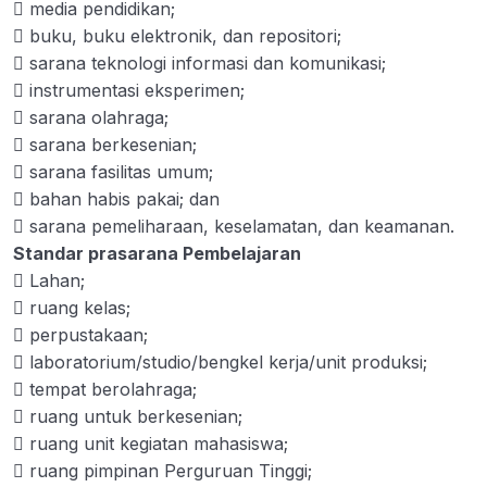
 media pendidikan;
Standar kompetensi lulusan
00:00
 buku, buku elektronik, dan repositori;
Standar Isi Pembelajaran
00:00
 sarana teknologi informasi dan komunikasi;
 instrumentasi eksperimen;
Standar Proses Pembelajaran
00:00
 sarana olahraga;
 sarana berkesenian;
Standar Penilaian Pembelajaran
00:00
 sarana fasilitas umum;
Standar Dosen dan Tenaga
00:00
 bahan habis pakai; dan
Kependidikan
 sarana pemeliharaan, keselamatan, dan keamanan.
Standar prasarana Pembelajaran
Standar Sarana dan Prasarana
00:00
 Lahan;
Pembelajaran
 ruang kelas;
Standar Pengelolaan Pembelajaran
00:00
 perpustakaan;
 laboratorium/studio/bengkel kerja/unit produksi;
Standar Pembiayaan Pembelajaran
00:00
 tempat berolahraga;
 ruang untuk berkesenian;
Standar Nasional Penelitian
0/8
 ruang unit kegiatan mahasiswa;
 ruang pimpinan Perguruan Tinggi;
Standar Nasional Pengabdian pada