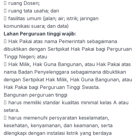
 ruang Dosen;
0/8
Masyarakat
 ruang tata usaha; dan
 fasilitas umum (jalan; air; istrik; jaringan
Sistem Kredit Semester
0/8
komunikasi suara; dan data)
Lahan Perguruan tinggi wajib:
Seputar Sertifikasi Dosen
0/2
 Hak Pakai atas nama Pemerintah sebagaimana
dibuktikan dengan Sertipikat Hak Pakai bagi Perguruan
Seputar PTN dan PTN Badan Hukum
0/3
Tinggi Negeri; atau
Akreditasi Program Studi dan Perguruan
 Hak Milik, Hak Guna Bangunan, atau Hak Pakai atas
0/2
Tinggi
nama Badan Penyelenggara sebagaimana dibuktikan
dengan Sertipikat Hak Milik, Hak Guna Bangunan, atau
Latihan SKB
0/2
Hak Pakai bagi Perguruan Tinggi Swasta.
Bangunan perguruan tinggi
 harus memiliki standar kualitas minimal kelas A atau
setara.
 harus memenuhi persyaratan keselamatan,
kesehatan, kenyamanan, dan keamanan, serta
dilengkapi dengan instalasi listrik yang berdaya