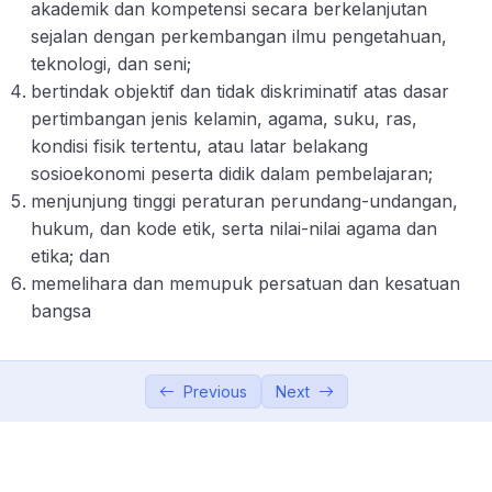
akademik dan kompetensi secara berkelanjutan
Keprofesionalan
sejalan dengan perkembangan ilmu pengetahuan,
Bagaimana Penghasilan Dosen?
00:00
teknologi, dan seni;
bertindak objektif dan tidak diskriminatif atas dasar
Tentang Tunjangan Profesi Dosen
00:00
pertimbangan jenis kelamin, agama, suku, ras,
kondisi fisik tertentu, atau latar belakang
Tentang Tunjangan Fungsional Dosen
00:00
sosioekonomi peserta didik dalam pembelajaran;
Tentang Tunjangan Khusus Dosen
00:00
menjunjung tinggi peraturan perundang-undangan,
hukum, dan kode etik, serta nilai-nilai agama dan
Tunjangan Kehormatan Dosen
00:00
etika; dan
memelihara dan memupuk persatuan dan kesatuan
Hak Dosen Bidang Ilmu Langka dan
00:00
bangsa
Penugasan Daerah Khusus
Kewajiban Dosen
00:00
Previous
Next
Wajib Kerja dan Ikatan Dinas
00:00
Etika Dosen dalam Pengajaran, Penelitian, dan
0/5
Pengabdian Kepada Masyarakat