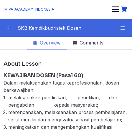
MIPA ACADEMY INDONESIA
SKB Kemdikbudristek Dosen
Overview
Comments
Materi SKB CBT
0/1
Tentang Profesi Dosen
0/13
About Lesson
Apa itu Dosen
00:00
KEWAJIBAN DOSEN (Pasal 60)
Dalam melaksanakan tugas keprofesionalan, dosen
Kualifikasi, Kompetensi, Sertifikasi, dan
00:00
berkewajiban:
Jabatan Akademik Dosen
melaksanakan pendidikan, penelitian, dan
Syarat Sertifikasi pendidik untuk Dosen
00:00
pengabdian kepada masyarakat;
merencanakan, melaksanakan proses pembelajaran,
Status dan jenjang akademik dosen
00:00
serta menilai dan mengevaluasi hasil pembelajaran;
meningkatkan dan mengembangkan kualifikasi
Hak Dosen dalam Melaksanakan Tugas
00:00