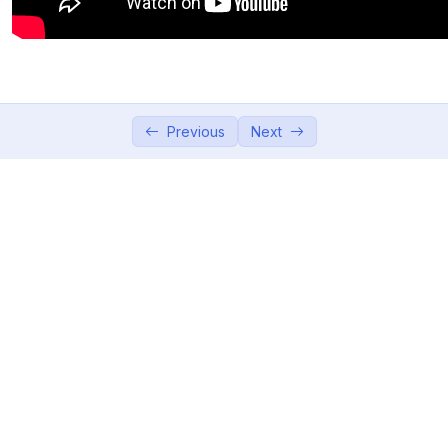
Pembahasan Contoh Soal Kasus Gaya
Engsel
OSILASI
0/4
GRAVITASI
Previous
Next
0/2
MEKANIKA LAGRANGE