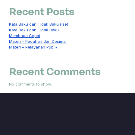
Recent Posts
Kata Baku dan Tidak Baku riset
Kata Baku dan Tidak Baku
Membaca Cepat
Materi – Pecahan dan Desimal
Materi – Pelayanan Publik
Recent Comments
No comments to show.